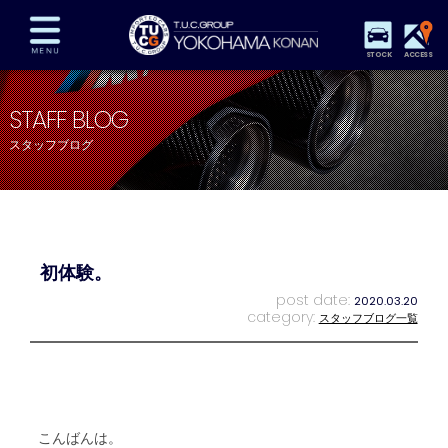
STOCK
ACCESS
在庫車両情報
保証&サービス
パーツリスト
STAFF BLOG
TUCとは？
店舗情報
アクセスマップ
スタッフブログ
全国納車
特別作業
注文販売
自動車保険
買取査定
スタッフ紹介
リクルート
お問い合わせ
会社概要
初体験。
プライバシーポリシー
スタッフblog
納車blog
post date:
2020.03.20
category:
スタッフブログ一覧
こんばんは。