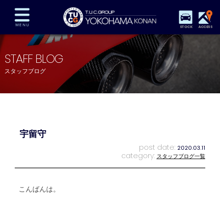
STOCK
ACCESS
在庫車両情報
保証&サービス
パーツリスト
STAFF BLOG
TUCとは？
店舗情報
アクセスマップ
スタッフブログ
全国納車
特別作業
注文販売
自動車保険
買取査定
スタッフ紹介
リクルート
お問い合わせ
会社概要
宇留守
プライバシーポリシー
スタッフblog
納車blog
post date:
2020.03.11
category:
スタッフブログ一覧
こんばんは。