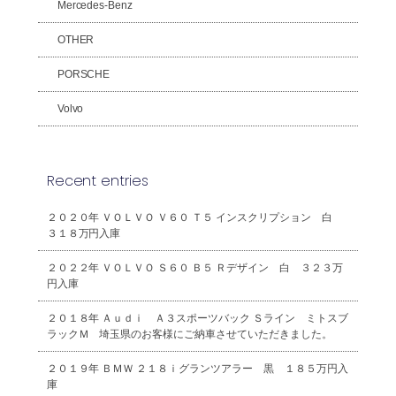
Mercedes-Benz
OTHER
PORSCHE
Volvo
Recent entries
２０２０年 ＶＯＬＶＯ Ｖ６０ Ｔ５ インスクリプション 白
３１８万円入庫
２０２２年 ＶＯＬＶＯ Ｓ６０ Ｂ５ Ｒデザイン 白 ３２３万
円入庫
２０１８年 Ａｕｄｉ Ａ３スポーツバック Ｓライン ミトスブ
ラックＭ 埼玉県のお客様にご納車させていただきました。
２０１９年 ＢＭＷ ２１８ｉグランツアラー 黒 １８５万円入
庫