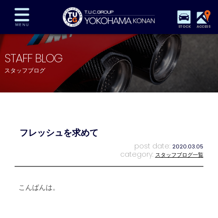
STOCK
ACCESS
在庫車両情報
保証&サービス
パーツリスト
STAFF BLOG
TUCとは？
店舗情報
アクセスマップ
スタッフブログ
全国納車
特別作業
注文販売
自動車保険
買取査定
スタッフ紹介
リクルート
お問い合わせ
会社概要
フレッシュを求めて
プライバシーポリシー
スタッフblog
納車blog
post date:
2020.03.05
category:
スタッフブログ一覧
こんばんは。