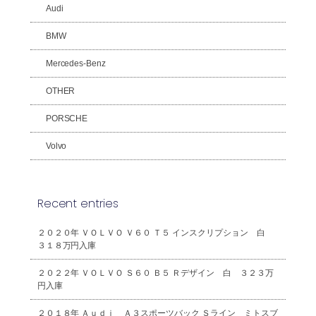
Audi
BMW
Mercedes-Benz
OTHER
PORSCHE
Volvo
Recent entries
２０２０年 ＶＯＬＶＯ Ｖ６０ Ｔ５ インスクリプション 白
３１８万円入庫
２０２２年 ＶＯＬＶＯ Ｓ６０ Ｂ５ Ｒデザイン 白 ３２３万
円入庫
２０１８年 Ａｕｄｉ Ａ３スポーツバック Ｓライン ミトスブ