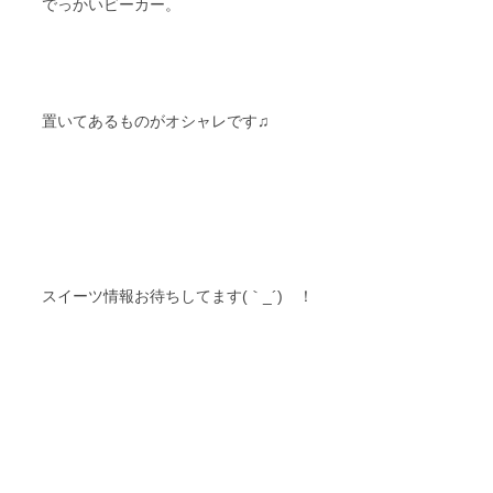
でっかいビーカー。
置いてあるものがオシャレです♫
スイーツ情報お待ちしてます(｀_´)ゞ！