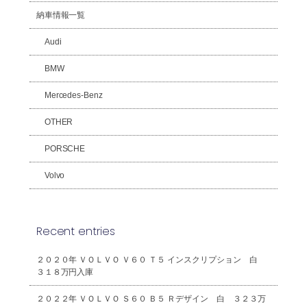
納車情報一覧
Audi
BMW
Mercedes-Benz
OTHER
PORSCHE
Volvo
Recent entries
２０２０年 ＶＯＬＶＯ Ｖ６０ Ｔ５ インスクリプション 白
３１８万円入庫
２０２２年 ＶＯＬＶＯ Ｓ６０ Ｂ５ Ｒデザイン 白 ３２３万