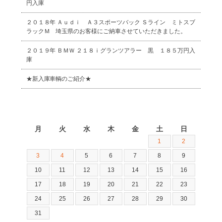
円入庫
２０１８年 Ａｕｄｉ Ａ３スポーツバック Ｓライン ミトスブ
ラックＭ 埼玉県のお客様にご納車させていただきました。
２０１９年 ＢＭＷ ２１８ｉグランツアラー 黒 １８５万円入
庫
★新入庫車輌のご紹介★
2026年8月
月
火
水
木
金
土
日
1
2
3
4
5
6
7
8
9
10
11
12
13
14
15
16
17
18
19
20
21
22
23
24
25
26
27
28
29
30
31