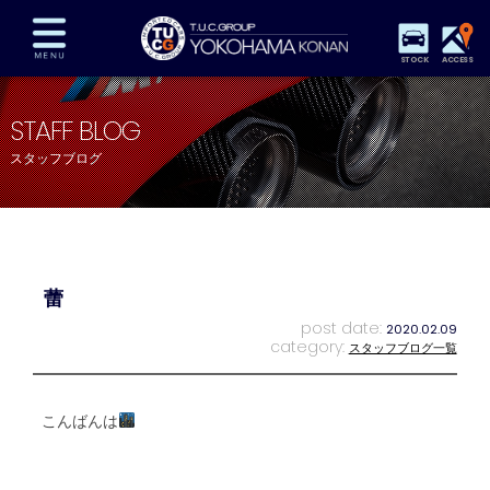
STOCK
ACCESS
在庫車両情報
保証&サービス
パーツリスト
STAFF BLOG
TUCとは？
店舗情報
アクセスマップ
スタッフブログ
全国納車
特別作業
注文販売
自動車保険
買取査定
スタッフ紹介
リクルート
お問い合わせ
会社概要
蕾
プライバシーポリシー
スタッフblog
納車blog
post date:
2020.02.09
category:
スタッフブログ一覧
こんばんは