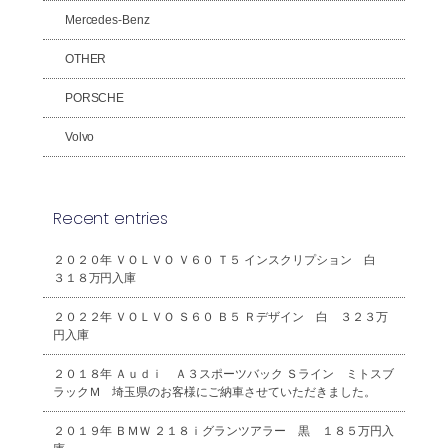
Mercedes-Benz
OTHER
PORSCHE
Volvo
Recent entries
２０２０年 ＶＯＬＶＯ Ｖ６０ Ｔ５ インスクリプション 白
３１８万円入庫
２０２２年 ＶＯＬＶＯ Ｓ６０ Ｂ５ Ｒデザイン 白 ３２３万
円入庫
２０１８年 Ａｕｄｉ Ａ３スポーツバック Ｓライン ミトスブ
ラックＭ 埼玉県のお客様にご納車させていただきました。
２０１９年 ＢＭＷ ２１８ｉグランツアラー 黒 １８５万円入