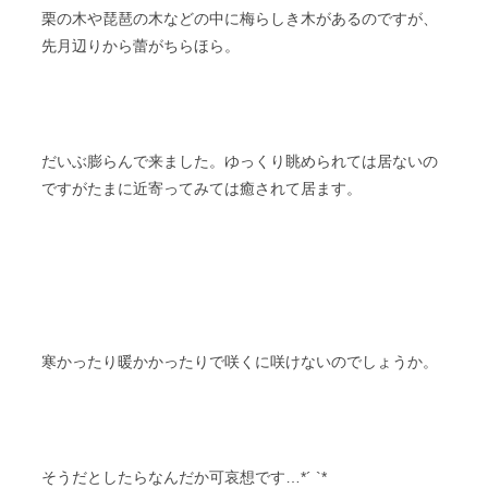
栗の木や琵琶の木などの中に梅らしき木があるのですが、
先月辺りから蕾がちらほら。
だいぶ膨らんで来ました。ゆっくり眺められては居ないの
ですがたまに近寄ってみては癒されて居ます。
寒かったり暖かかったりで咲くに咲けないのでしょうか。
そうだとしたらなんだか可哀想です…*´ `*