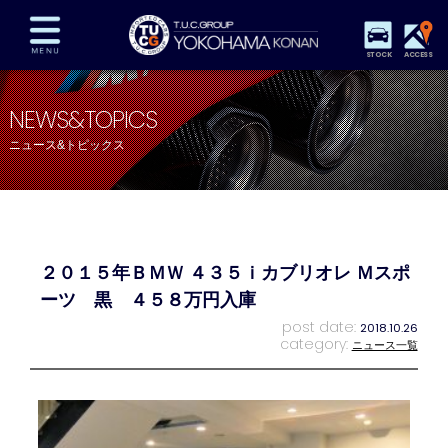
STOCK
ACCESS
在庫車両情報
保証&サービス
パーツリスト
NEWS&TOPICS
TUCとは？
店舗情報
アクセスマップ
ニュース&トピックス
全国納車
特別作業
注文販売
自動車保険
買取査定
スタッフ紹介
リクルート
お問い合わせ
会社概要
２０１５年ＢＭＷ ４３５ｉカブリオレ Ｍスポ
プライバシーポリシー
スタッフblog
納車blog
ーツ 黒 ４５８万円入庫
post date:
2018.10.26
category:
ニュース一覧