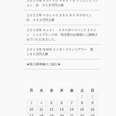
２０２０年 ＶＯＬＶＯ Ｖ６０ Ｔ５ インスクリプシ
ョン 白 ３１８万円入庫
２０２２年 ＶＯＬＶＯ Ｓ６０ Ｂ５ Ｒデザイン
白 ３２３万円入庫
２０１８年 Ａｕｄｉ Ａ３スポーツバック Ｓライ
ン ミトスブラックＭ 埼玉県のお客様にご納車さ
せていただきました。
２０１９年 ＢＭＷ ２１８ｉグランツアラー 黒
１８５万円入庫
★新入庫車輌のご紹介★
2026年8月
月
火
水
木
金
土
日
1
2
3
4
5
6
7
8
9
10
11
12
13
14
15
16
17
18
19
20
21
22
23