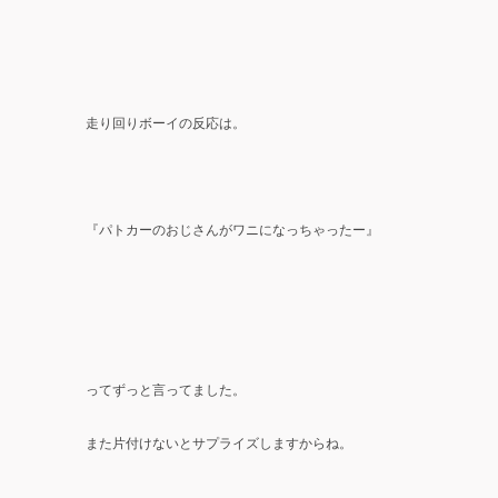
走り回りボーイの反応は。
『パトカーのおじさんがワニになっちゃったー』
ってずっと言ってました。
また片付けないとサプライズしますからね。