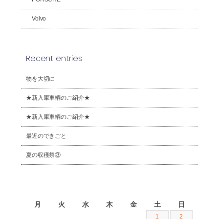
Volvo
Recent entries
物を大切に
★新入庫車輌のご紹介★
★新入庫車輌のご紹介★
最近のできごと
夏の収穫祭③
2026年8月
月
火
水
木
金
土
日
1
2