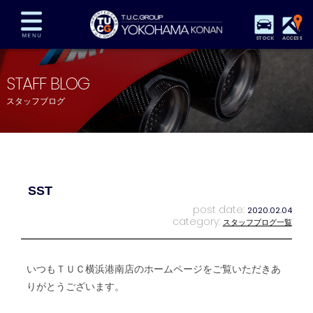
STOCK
ACCESS
在庫車両情報
保証&サービス
パーツリスト
STAFF BLOG
TUCとは？
店舗情報
アクセスマップ
スタッフブログ
全国納車
特別作業
注文販売
自動車保険
買取査定
スタッフ紹介
リクルート
お問い合わせ
会社概要
SST
プライバシーポリシー
スタッフblog
納車blog
post date:
2020.02.04
category:
スタッフブログ一覧
いつもＴＵＣ横浜港南店のホームページをご覧いただきあ
りがとうございます。