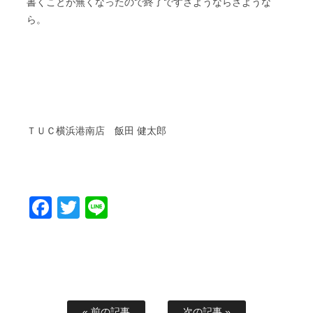
書くことが無くなったので終了ですさようならさような
ら。
ＴＵＣ横浜港南店 飯田 健太郎
Facebook
Twitter
Line
« 前の記事
次の記事 »