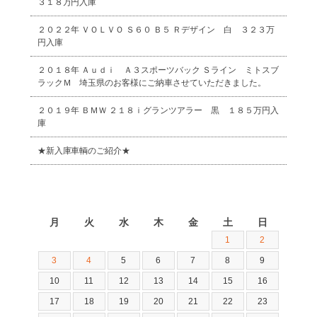
３１８万円入庫
２０２２年 ＶＯＬＶＯ Ｓ６０ Ｂ５ Ｒデザイン 白 ３２３万
円入庫
２０１８年 Ａｕｄｉ Ａ３スポーツバック Ｓライン ミトスブ
ラックＭ 埼玉県のお客様にご納車させていただきました。
２０１９年 ＢＭＷ ２１８ｉグランツアラー 黒 １８５万円入
庫
★新入庫車輌のご紹介★
2026年8月
月
火
水
木
金
土
日
1
2
3
4
5
6
7
8
9
10
11
12
13
14
15
16
17
18
19
20
21
22
23