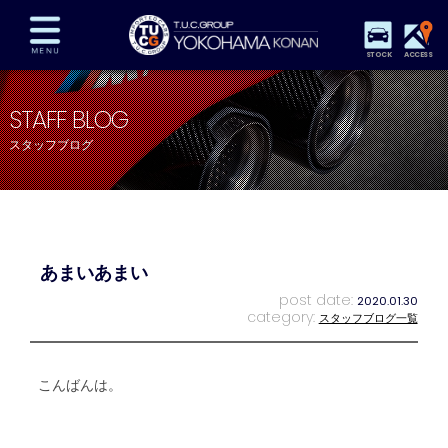
STOCK
ACCESS
在庫車両情報
保証&サービス
パーツリスト
STAFF BLOG
TUCとは？
店舗情報
アクセスマップ
スタッフブログ
全国納車
特別作業
注文販売
自動車保険
買取査定
スタッフ紹介
リクルート
お問い合わせ
会社概要
あまいあまい
プライバシーポリシー
スタッフblog
納車blog
post date:
2020.01.30
category:
スタッフブログ一覧
こんばんは。