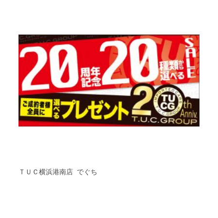
ＴＵＣ横浜港南店 でぐち