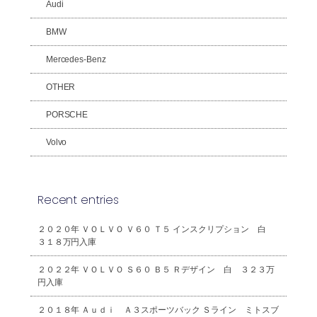
Audi
BMW
Mercedes-Benz
OTHER
PORSCHE
Volvo
Recent entries
２０２０年 ＶＯＬＶＯ Ｖ６０ Ｔ５ インスクリプション 白
３１８万円入庫
２０２２年 ＶＯＬＶＯ Ｓ６０ Ｂ５ Ｒデザイン 白 ３２３万
円入庫
２０１８年 Ａｕｄｉ Ａ３スポーツバック Ｓライン ミトスブ