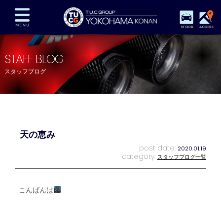
STOCK
ACCESS
在庫車両情報
保証&サービス
パーツリスト
STAFF BLOG
TUCとは？
店舗情報
アクセスマップ
スタッフブログ
全国納車
特別作業
注文販売
自動車保険
買取査定
スタッフ紹介
リクルート
お問い合わせ
会社概要
天の恵み
プライバシーポリシー
スタッフblog
納車blog
post date:
2020.01.19
category:
スタッフブログ一覧
こんばんは