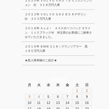
２０２０年 ＶＯＬＶＯ Ｖ６０ Ｔ５ インスクリプシ
ョン 白 ３１８万円入庫
２０２２年 ＶＯＬＶＯ Ｓ６０ Ｂ５ Ｒデザイン
白 ３２３万円入庫
２０１８年 Ａｕｄｉ Ａ３スポーツバック Ｓライ
ン ミトスブラックＭ 埼玉県のお客様にご納車さ
せていただきました。
２０１９年 ＢＭＷ ２１８ｉグランツアラー 黒
１８５万円入庫
★新入庫車輌のご紹介★
2026年8月
月
火
水
木
金
土
日
1
2
3
4
5
6
7
8
9
10
11
12
13
14
15
16
17
18
19
20
21
22
23