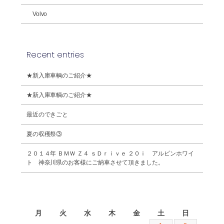
Volvo
Recent entries
★新入庫車輌のご紹介★
★新入庫車輌のご紹介★
最近のできごと
夏の収穫祭③
２０１４年 ＢＭＷ Ｚ４ ｓＤｒｉｖｅ ２０ｉ アルピンホワイ
ト 神奈川県のお客様にご納車させて頂きました。
2026年8月
月
火
水
木
金
土
日