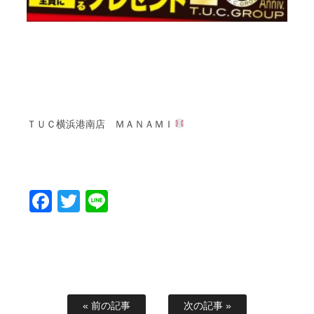
ＴＵＣ
横浜港南店
ＭＡＮＡＭＩ
Facebook
Twitter
Line
« 前の記事
次の記事 »