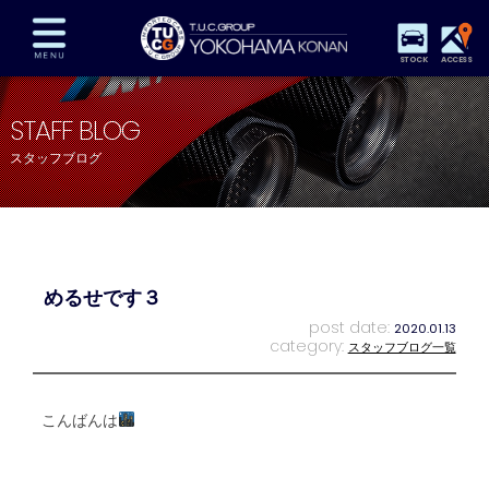
STOCK
ACCESS
在庫車両情報
保証&サービス
パーツリスト
STAFF BLOG
TUCとは？
店舗情報
アクセスマップ
スタッフブログ
全国納車
特別作業
注文販売
自動車保険
買取査定
スタッフ紹介
リクルート
お問い合わせ
会社概要
めるせです３
プライバシーポリシー
スタッフblog
納車blog
post date:
2020.01.13
category:
スタッフブログ一覧
こんばんは