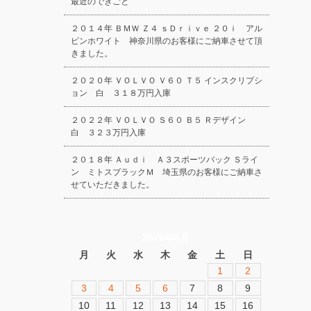
最近のできごと
２０１４年 ＢＭＷ Ｚ４ ｓＤｒｉｖｅ ２０ｉ アル
ピンホワイト 神奈川県のお客様にご納車させて頂
きました。
２０２０年 ＶＯＬＶＯ Ｖ６０ Ｔ５ インスクリプシ
ョン 白 ３１８万円入庫
２０２２年 ＶＯＬＶＯ Ｓ６０ Ｂ５ Ｒデザイン
白 ３２３万円入庫
２０１８年 Ａｕｄｉ Ａ３スポーツバック Ｓライ
ン ミトスブラックＭ 埼玉県のお客様にご納車さ
せていただきました。
2026年8月
月
火
水
木
金
土
日
1
2
3
4
5
6
7
8
9
10
11
12
13
14
15
16