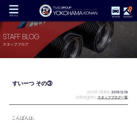
STOCK
ACCESS
在庫車両情報
保証&サービス
パーツリスト
STAFF BLOG
TUCとは？
店舗情報
アクセスマップ
スタッフブログ
全国納車
特別作業
注文販売
自動車保険
買取査定
スタッフ紹介
リクルート
お問い合わせ
会社概要
すいーつ その③
プライバシーポリシー
スタッフblog
納車blog
post date:
2019.12.19
category:
スタッフブログ一覧
こんばんは。