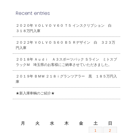
Recent entries
２０２０年 ＶＯＬＶＯ Ｖ６０ Ｔ５ インスクリプション 白
３１８万円入庫
２０２２年 ＶＯＬＶＯ Ｓ６０ Ｂ５ Ｒデザイン 白 ３２３万
円入庫
２０１８年 Ａｕｄｉ Ａ３スポーツバック Ｓライン ミトスブ
ラックＭ 埼玉県のお客様にご納車させていただきました。
２０１９年 ＢＭＷ ２１８ｉグランツアラー 黒 １８５万円入
庫
★新入庫車輌のご紹介★
2026年8月
月
火
水
木
金
土
日
1
2