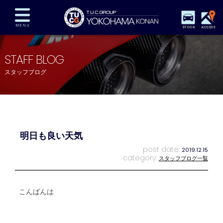
STOCK
ACCESS
在庫車両情報
保証&サービス
パーツリスト
STAFF BLOG
TUCとは？
店舗情報
アクセスマップ
スタッフブログ
全国納車
特別作業
注文販売
自動車保険
買取査定
スタッフ紹介
リクルート
お問い合わせ
会社概要
明日も良い天気
プライバシーポリシー
スタッフblog
納車blog
post date:
2019.12.15
category:
スタッフブログ一覧
こんばんは