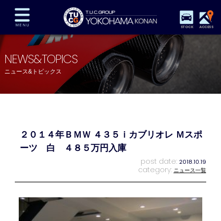
STOCK
ACCESS
在庫車両情報
保証&サービス
パーツリスト
NEWS&TOPICS
TUCとは？
店舗情報
アクセスマップ
ニュース&トピックス
全国納車
特別作業
注文販売
自動車保険
買取査定
スタッフ紹介
リクルート
お問い合わせ
会社概要
２０１４年ＢＭＷ ４３５ｉカブリオレ Ｍスポ
プライバシーポリシー
スタッフblog
納車blog
ーツ 白 ４８５万円入庫
post date:
2018.10.19
category:
ニュース一覧