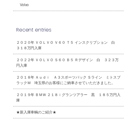
Volvo
Recent entries
２０２０年 ＶＯＬＶＯ Ｖ６０ Ｔ５ インスクリプション 白
３１８万円入庫
２０２２年 ＶＯＬＶＯ Ｓ６０ Ｂ５ Ｒデザイン 白 ３２３万
円入庫
２０１８年 Ａｕｄｉ Ａ３スポーツバック Ｓライン ミトスブ
ラックＭ 埼玉県のお客様にご納車させていただきました。
２０１９年 ＢＭＷ ２１８ｉグランツアラー 黒 １８５万円入
庫
★新入庫車輌のご紹介★
2026年8月