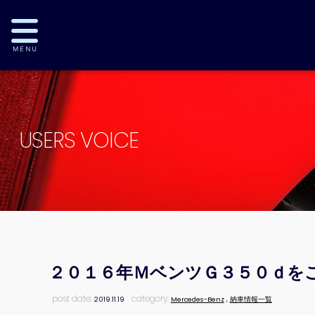
USERS VOICE
２０１６年ＭベンツＧ３５０ｄを
post date:
category:
2019.11.19
Mercedes-Benz
,
納車情報一覧