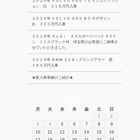
２０２０年 ＶＯＬＶＯ Ｖ６０ Ｔ５ インスクリプシ
ョン 白 ３１８万円入庫
２０２２年 ＶＯＬＶＯ Ｓ６０ Ｂ５ Ｒデザイン
白 ３２３万円入庫
２０１８年 Ａｕｄｉ Ａ３スポーツバック Ｓライ
ン ミトスブラックＭ 埼玉県のお客様にご納車さ
せていただきました。
２０１９年 ＢＭＷ ２１８ｉグランツアラー 黒
１８５万円入庫
★新入庫車輌のご紹介★
2026年8月
月
火
水
木
金
土
日
1
2
3
4
5
6
7
8
9
10
11
12
13
14
15
16
17
18
19
20
21
22
23