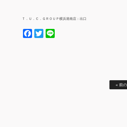
Ｔ．Ｕ．Ｃ．ＧＲＯＵＰ横浜港南店：出口
Facebook
Twitter
Line
« 前