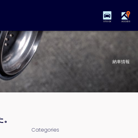
STOCK
ACCESS
納車情報
た。
Categories