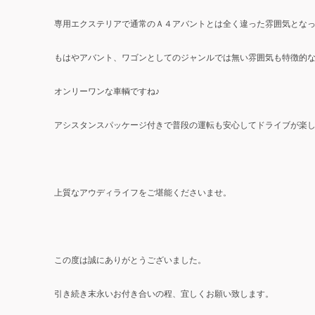
専用エクステリアで通常のＡ４アバントとは全く違った雰囲気とな
もはやアバント、ワゴンとしてのジャンルでは無い雰囲気も特徴的
オンリーワンな車輌ですね♪
アシスタンスパッケージ付きで普段の運転も安心してドライブが楽
上質なアウディライフをご堪能くださいませ。
この度は誠にありがとうございました。
引き続き末永いお付き合いの程、宜しくお願い致します。