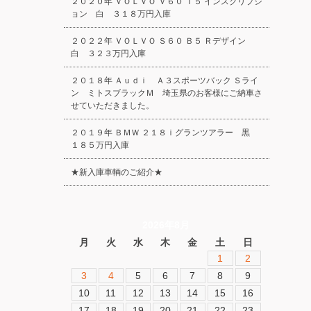
２０２０年 ＶＯＬＶＯ Ｖ６０ Ｔ５ インスクリプシ
ョン 白 ３１８万円入庫
２０２２年 ＶＯＬＶＯ Ｓ６０ Ｂ５ Ｒデザイン
白 ３２３万円入庫
２０１８年 Ａｕｄｉ Ａ３スポーツバック Ｓライ
ン ミトスブラックＭ 埼玉県のお客様にご納車さ
せていただきました。
２０１９年 ＢＭＷ ２１８ｉグランツアラー 黒
１８５万円入庫
★新入庫車輌のご紹介★
2026年8月
月
火
水
木
金
土
日
1
2
3
4
5
6
7
8
9
10
11
12
13
14
15
16
17
18
19
20
21
22
23