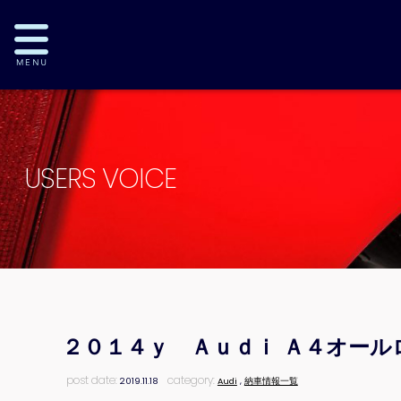
USERS VOICE
２０１４ｙ Ａｕｄｉ Ａ４オー
post date:
category:
2019.11.18
Audi
,
納車情報一覧