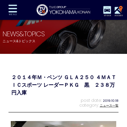
STOCK
ACCESS
在庫車両情報
保証&サービス
パーツリスト
NEWS&TOPICS
TUCとは？
店舗情報
アクセスマップ
ニュース&トピックス
全国納車
特別作業
注文販売
自動車保険
買取査定
スタッフ紹介
リクルート
お問い合わせ
会社概要
２０１４年Ｍ・ベンツ ＧＬＡ２５０ ４ＭＡＴ
プライバシーポリシー
スタッフblog
納車blog
ＩＣスポーツ レーダーＰＫＧ 黒 ２３８万
円入庫
post date:
2019.10.18
category:
ニュース一覧