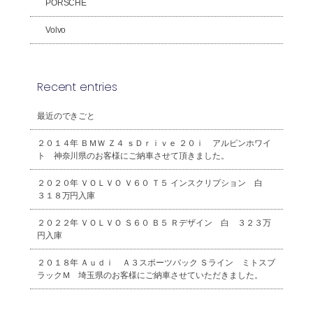
PORSCHE
Volvo
Recent entries
最近のできごと
２０１４年 ＢＭＷ Ｚ４ ｓＤｒｉｖｅ ２０ｉ アルピンホワイ
ト 神奈川県のお客様にご納車させて頂きました。
２０２０年 ＶＯＬＶＯ Ｖ６０ Ｔ５ インスクリプション 白
３１８万円入庫
２０２２年 ＶＯＬＶＯ Ｓ６０ Ｂ５ Ｒデザイン 白 ３２３万
円入庫
２０１８年 Ａｕｄｉ Ａ３スポーツバック Ｓライン ミトスブ
ラックＭ 埼玉県のお客様にご納車させていただきました。