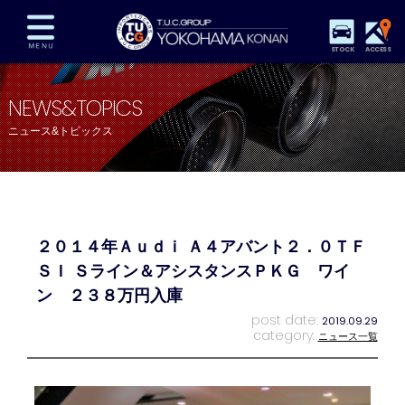
STOCK
ACCESS
在庫車両情報
保証&サービス
パーツリスト
NEWS&TOPICS
TUCとは？
店舗情報
アクセスマップ
ニュース&トピックス
全国納車
特別作業
注文販売
自動車保険
買取査定
スタッフ紹介
リクルート
お問い合わせ
会社概要
２０１４年Ａｕｄｉ Ａ４アバント２．０ＴＦ
プライバシーポリシー
スタッフblog
納車blog
ＳＩ Ｓライン＆アシスタンスＰＫＧ ワイ
ン ２３８万円入庫
post date:
2019.09.29
category:
ニュース一覧