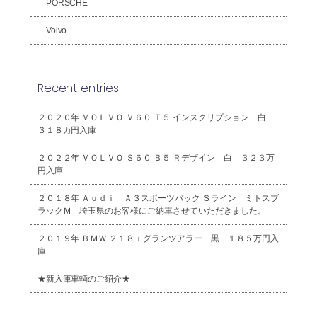
PORSCHE
Volvo
Recent entries
２０２０年 ＶＯＬＶＯ Ｖ６０ Ｔ５ インスクリプション 白
３１８万円入庫
２０２２年 ＶＯＬＶＯ Ｓ６０ Ｂ５ Ｒデザイン 白 ３２３万
円入庫
２０１８年 Ａｕｄｉ Ａ３スポーツバック Ｓライン ミトスブ
ラックＭ 埼玉県のお客様にご納車させていただきました。
２０１９年 ＢＭＷ ２１８ｉグランツアラー 黒 １８５万円入
庫
★新入庫車輌のご紹介★