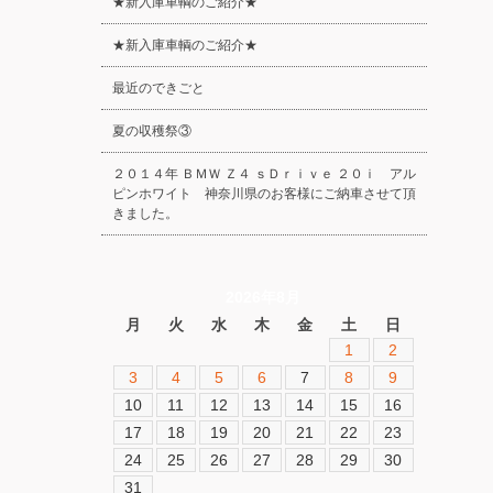
★新入庫車輌のご紹介★
★新入庫車輌のご紹介★
最近のできごと
夏の収穫祭③
２０１４年 ＢＭＷ Ｚ４ ｓＤｒｉｖｅ ２０ｉ アル
ピンホワイト 神奈川県のお客様にご納車させて頂
きました。
2026年8月
月
火
水
木
金
土
日
1
2
3
4
5
6
7
8
9
10
11
12
13
14
15
16
17
18
19
20
21
22
23
24
25
26
27
28
29
30
31