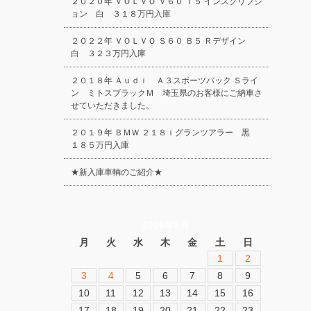
２０２０年 ＶＯＬＶＯ Ｖ６０ Ｔ５ インスクリプシ
ョン 白 ３１８万円入庫
２０２２年 ＶＯＬＶＯ Ｓ６０ Ｂ５ Ｒデザイン
白 ３２３万円入庫
２０１８年 Ａｕｄｉ Ａ３スポーツバック Ｓライ
ン ミトスブラックＭ 埼玉県のお客様にご納車さ
せていただきました。
２０１９年 ＢＭＷ ２１８ｉグランツアラー 黒
１８５万円入庫
★新入庫車輌のご紹介★
2026年8月
月
火
水
木
金
土
日
1
2
3
4
5
6
7
8
9
10
11
12
13
14
15
16
17
18
19
20
21
22
23