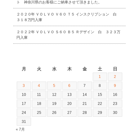
ト 神奈川県のお客様にご納車させて頂きました。
２０２０年 ＶＯＬＶＯ Ｖ６０ Ｔ５ インスクリプション 白
３１８万円入庫
２０２２年 ＶＯＬＶＯ Ｓ６０ Ｂ５ Ｒデザイン 白 ３２３万
円入庫
2026年8月
月
火
水
木
金
土
日
1
2
3
4
5
6
7
8
9
10
11
12
13
14
15
16
17
18
19
20
21
22
23
24
25
26
27
28
29
30
31
« 7月