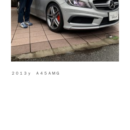
２０１３ｙ Ａ４５ＡＭＧ