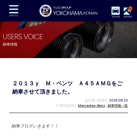
STOCK
ACCESS
在庫車両情報
保証&サービス
パーツリスト
USERS VOICE
TUCとは？
店舗情報
アクセスマップ
納車情報
全国納車
特別作業
注文販売
自動車保険
買取査定
スタッフ紹介
リクルート
お問い合わせ
会社概要
２０１３ｙ Ｍ・ベンツ Ａ４５ＡＭＧをご
プライバシーポリシー
スタッフblog
納車blog
納車させて頂きました。
post date:
2019.08.23
category:
Mercedes-Benz
,
納車情報一覧
納車ブログいきます！！