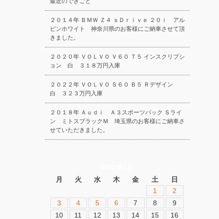
最近のできごと
２０１４年 ＢＭＷ Ｚ４ ｓＤｒｉｖｅ ２０ｉ アル
ピンホワイト 神奈川県のお客様にご納車させて頂
きました。
２０２０年 ＶＯＬＶＯ Ｖ６０ Ｔ５ インスクリプシ
ョン 白 ３１８万円入庫
２０２２年 ＶＯＬＶＯ Ｓ６０ Ｂ５ Ｒデザイン
白 ３２３万円入庫
２０１８年 Ａｕｄｉ Ａ３スポーツバック Ｓライ
ン ミトスブラックＭ 埼玉県のお客様にご納車さ
せていただきました。
2026年8月
月
火
水
木
金
土
日
1
2
3
4
5
6
7
8
9
10
11
12
13
14
15
16