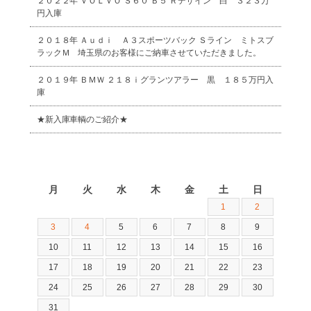
２０２２年 ＶＯＬＶＯ Ｓ６０ Ｂ５ Ｒデザイン 白 ３２３万
円入庫
２０１８年 Ａｕｄｉ Ａ３スポーツバック Ｓライン ミトスブ
ラックＭ 埼玉県のお客様にご納車させていただきました。
２０１９年 ＢＭＷ ２１８ｉグランツアラー 黒 １８５万円入
庫
★新入庫車輌のご紹介★
2026年8月
月
火
水
木
金
土
日
1
2
3
4
5
6
7
8
9
10
11
12
13
14
15
16
17
18
19
20
21
22
23
24
25
26
27
28
29
30
31