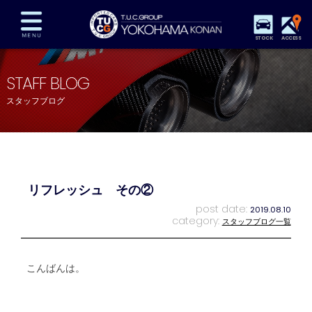
STOCK
ACCESS
在庫車両情報
保証&サービス
パーツリスト
STAFF BLOG
TUCとは？
店舗情報
アクセスマップ
スタッフブログ
全国納車
特別作業
注文販売
自動車保険
買取査定
スタッフ紹介
リクルート
お問い合わせ
会社概要
リフレッシュ その②
プライバシーポリシー
スタッフblog
納車blog
post date:
2019.08.10
category:
スタッフブログ一覧
こんばんは。