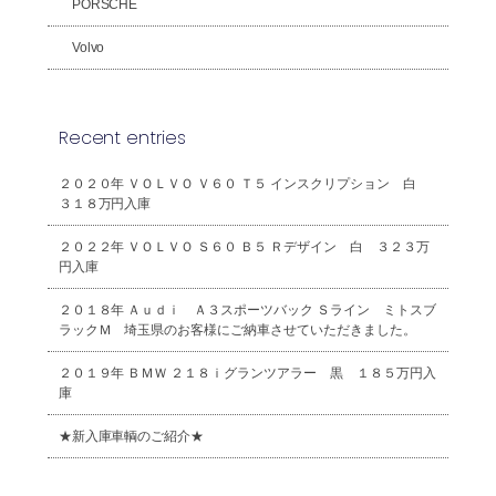
PORSCHE
Volvo
Recent entries
２０２０年 ＶＯＬＶＯ Ｖ６０ Ｔ５ インスクリプション 白
３１８万円入庫
２０２２年 ＶＯＬＶＯ Ｓ６０ Ｂ５ Ｒデザイン 白 ３２３万
円入庫
２０１８年 Ａｕｄｉ Ａ３スポーツバック Ｓライン ミトスブ
ラックＭ 埼玉県のお客様にご納車させていただきました。
２０１９年 ＢＭＷ ２１８ｉグランツアラー 黒 １８５万円入
庫
★新入庫車輌のご紹介★