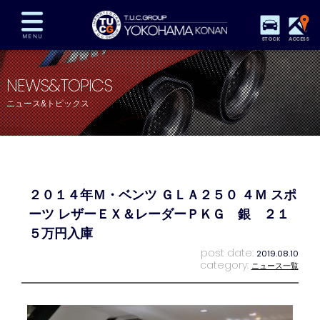
STOCK
ACCESS
在庫車両情報
保証&サービス
パーツリスト
NEWS&TOPICS
TUCとは？
店舗情報
アクセスマップ
ニュース&トピックス
全国納車
特別作業
注文販売
自動車保険
買取査定
スタッフ紹介
リクルート
お問い合わせ
会社概要
２０１４年Ｍ・ベンツ ＧＬＡ２５０ ４Ｍ スポ
プライバシーポリシー
スタッフblog
納車blog
ーツ レザーＥＸ＆レーダーＰＫＧ 銀 ２１
５万円入庫
post date:
2019.08.10
category:
ニュース一覧