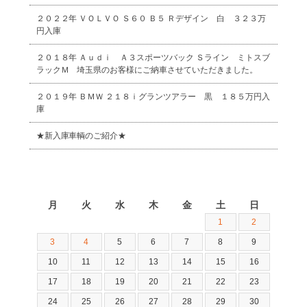
２０２２年 ＶＯＬＶＯ Ｓ６０ Ｂ５ Ｒデザイン 白 ３２３万
円入庫
２０１８年 Ａｕｄｉ Ａ３スポーツバック Ｓライン ミトスブ
ラックＭ 埼玉県のお客様にご納車させていただきました。
２０１９年 ＢＭＷ ２１８ｉグランツアラー 黒 １８５万円入
庫
★新入庫車輌のご紹介★
2026年8月
月
火
水
木
金
土
日
1
2
3
4
5
6
7
8
9
10
11
12
13
14
15
16
17
18
19
20
21
22
23
24
25
26
27
28
29
30