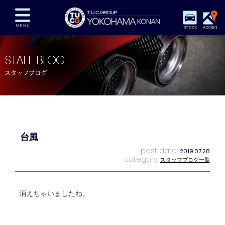
STOCK
ACCESS
在庫車両情報
保証&サービス
パーツリスト
STAFF BLOG
TUCとは？
店舗情報
アクセスマップ
スタッフブログ
全国納車
特別作業
注文販売
自動車保険
買取査定
スタッフ紹介
リクルート
お問い合わせ
会社概要
台風
プライバシーポリシー
スタッフblog
納車blog
post date:
2019.07.28
category:
スタッフブログ一覧
消えちゃいましたね。