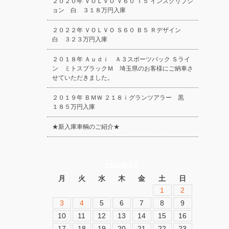
２０２０年 ＶＯＬＶＯ Ｖ６０ Ｔ５ インスクリプシ
ョン 白 ３１８万円入庫
２０２２年 ＶＯＬＶＯ Ｓ６０ Ｂ５ Ｒデザイン
白 ３２３万円入庫
２０１８年 Ａｕｄｉ Ａ３スポーツバック Ｓライ
ン ミトスブラックＭ 埼玉県のお客様にご納車さ
せていただきました。
２０１９年 ＢＭＷ ２１８ｉグランツアラー 黒
１８５万円入庫
★新入庫車輌のご紹介★
2026年8月
月
火
水
木
金
土
日
1
2
3
4
5
6
7
8
9
10
11
12
13
14
15
16
17
18
19
20
21
22
23