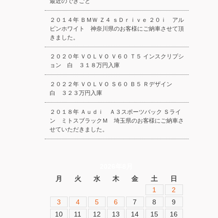
最近のできごと
２０１４年 ＢＭＷ Ｚ４ ｓＤｒｉｖｅ ２０ｉ アル
ピンホワイト 神奈川県のお客様にご納車させて頂
きました。
２０２０年 ＶＯＬＶＯ Ｖ６０ Ｔ５ インスクリプシ
ョン 白 ３１８万円入庫
２０２２年 ＶＯＬＶＯ Ｓ６０ Ｂ５ Ｒデザイン
白 ３２３万円入庫
２０１８年 Ａｕｄｉ Ａ３スポーツバック Ｓライ
ン ミトスブラックＭ 埼玉県のお客様にご納車さ
せていただきました。
2026年8月
月
火
水
木
金
土
日
1
2
3
4
5
6
7
8
9
10
11
12
13
14
15
16