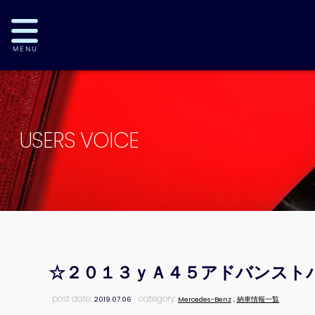
USERS VOICE
☆２０１３ｙＡ４５アドバンスト
post date:
category:
2019.07.06
Mercedes-Benz
,
納車情報一覧