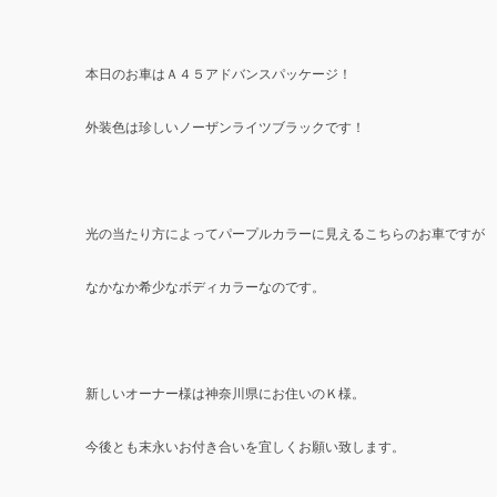
本日のお車はＡ４５アドバンスパッケージ！
外装色は珍しいノーザンライツブラックです！
光の当たり方によってパープルカラーに見えるこちらのお車ですが
なかなか希少なボディカラーなのです。
新しいオーナー様は神奈川県にお住いのＫ様。
今後とも末永いお付き合いを宜しくお願い致します。