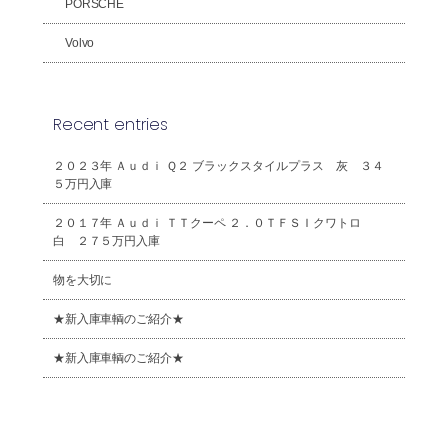
PORSCHE
Volvo
Recent entries
２０２３年 Ａｕｄｉ Ｑ２ ブラックスタイルプラス 灰 ３４
５万円入庫
２０１７年 Ａｕｄｉ ＴＴクーペ ２．０ＴＦＳＩクワトロ
白 ２７５万円入庫
物を大切に
★新入庫車輌のご紹介★
★新入庫車輌のご紹介★
2026年8月