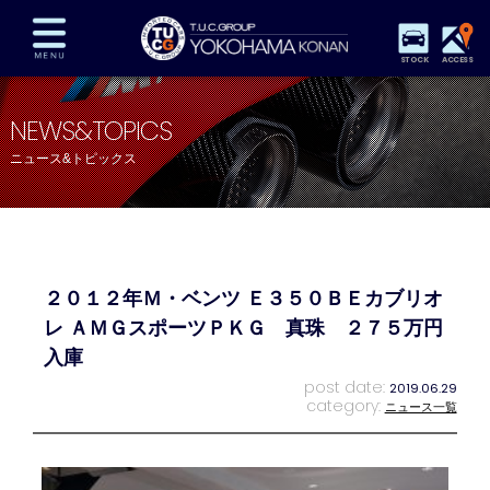
STOCK
ACCESS
在庫車両情報
保証&サービス
パーツリスト
NEWS&TOPICS
TUCとは？
店舗情報
アクセスマップ
ニュース&トピックス
全国納車
特別作業
注文販売
自動車保険
買取査定
スタッフ紹介
リクルート
お問い合わせ
会社概要
２０１２年Ｍ・ベンツ Ｅ３５０ＢＥカブリオ
プライバシーポリシー
スタッフblog
納車blog
レ ＡＭＧスポーツＰＫＧ 真珠 ２７５万円
入庫
post date:
2019.06.29
category:
ニュース一覧