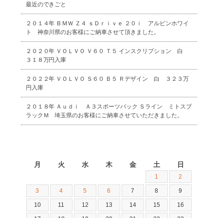
最近のできごと
２０１４年 ＢＭＷ Ｚ４ ｓＤｒｉｖｅ ２０ｉ アルピンホワイ
ト 神奈川県のお客様にご納車させて頂きました。
２０２０年 ＶＯＬＶＯ Ｖ６０ Ｔ５ インスクリプション 白
３１８万円入庫
２０２２年 ＶＯＬＶＯ Ｓ６０ Ｂ５ Ｒデザイン 白 ３２３万
円入庫
２０１８年 Ａｕｄｉ Ａ３スポーツバック Ｓライン ミトスブ
ラックＭ 埼玉県のお客様にご納車させていただきました。
2026年8月
月
火
水
木
金
土
日
1
2
3
4
5
6
7
8
9
10
11
12
13
14
15
16