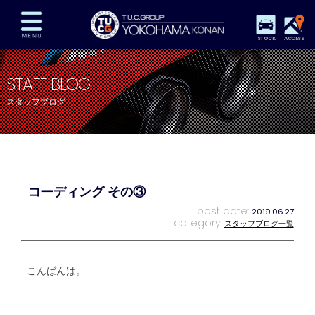
STOCK
ACCESS
在庫車両情報
保証&サービス
パーツリスト
STAFF BLOG
TUCとは？
店舗情報
アクセスマップ
スタッフブログ
全国納車
特別作業
注文販売
自動車保険
買取査定
スタッフ紹介
リクルート
お問い合わせ
会社概要
コーディング その③
プライバシーポリシー
スタッフblog
納車blog
post date:
2019.06.27
category:
スタッフブログ一覧
こんばんは。