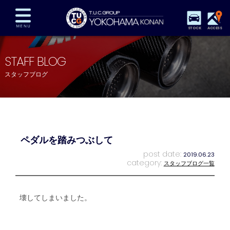
STOCK
ACCESS
在庫車両情報
保証&サービス
パーツリスト
STAFF BLOG
TUCとは？
店舗情報
アクセスマップ
スタッフブログ
全国納車
特別作業
注文販売
自動車保険
買取査定
スタッフ紹介
リクルート
お問い合わせ
会社概要
ペダルを踏みつぶして
プライバシーポリシー
スタッフblog
納車blog
post date:
2019.06.23
category:
スタッフブログ一覧
壊してしまいました。