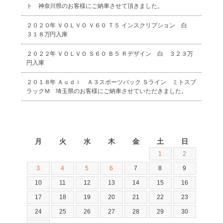
ト 神奈川県のお客様にご納車させて頂きました。
２０２０年 ＶＯＬＶＯ Ｖ６０ Ｔ５ インスクリプション 白
３１８万円入庫
２０２２年 ＶＯＬＶＯ Ｓ６０ Ｂ５ Ｒデザイン 白 ３２３万
円入庫
２０１８年 Ａｕｄｉ Ａ３スポーツバック Ｓライン ミトスブ
ラックＭ 埼玉県のお客様にご納車させていただきました。
2026年8月
月
火
水
木
金
土
日
1
2
3
4
5
6
7
8
9
10
11
12
13
14
15
16
17
18
19
20
21
22
23
24
25
26
27
28
29
30