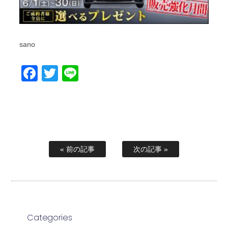
sano
Facebook
Twitter
Line
« 前の記事
次の記事 »
Categories