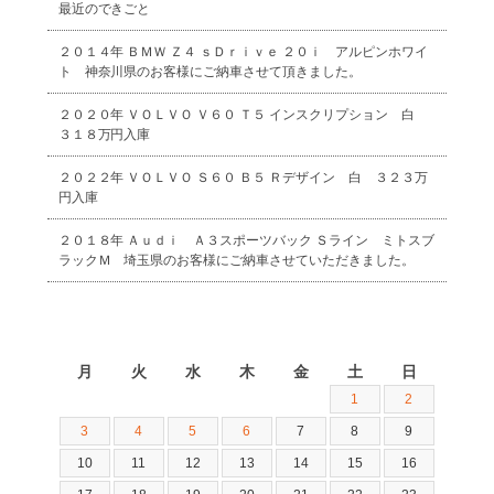
最近のできごと
２０１４年 ＢＭＷ Ｚ４ ｓＤｒｉｖｅ ２０ｉ アルピンホワイ
ト 神奈川県のお客様にご納車させて頂きました。
２０２０年 ＶＯＬＶＯ Ｖ６０ Ｔ５ インスクリプション 白
３１８万円入庫
２０２２年 ＶＯＬＶＯ Ｓ６０ Ｂ５ Ｒデザイン 白 ３２３万
円入庫
２０１８年 Ａｕｄｉ Ａ３スポーツバック Ｓライン ミトスブ
ラックＭ 埼玉県のお客様にご納車させていただきました。
2026年8月
月
火
水
木
金
土
日
1
2
3
4
5
6
7
8
9
10
11
12
13
14
15
16