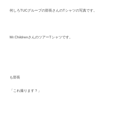
何しろTUCグループの部長さんのTシャツの写真です。
Mr.ChildrenさんのツアーTシャツです。
も部長
「これ撮ります？」