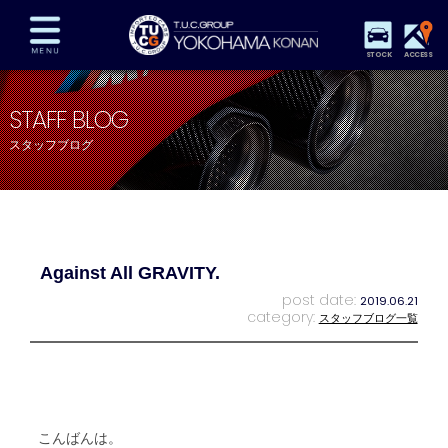
STOCK
ACCESS
在庫車両情報
保証&サービス
パーツリスト
STAFF BLOG
TUCとは？
店舗情報
アクセスマップ
スタッフブログ
全国納車
特別作業
注文販売
自動車保険
買取査定
スタッフ紹介
リクルート
お問い合わせ
会社概要
Against All GRAVITY.
プライバシーポリシー
スタッフblog
納車blog
post date:
2019.06.21
category:
スタッフブログ一覧
こんばんは。