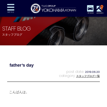
STOCK
ACCESS
在庫車両情報
保証&サービス
パーツリスト
STAFF BLOG
TUCとは？
店舗情報
アクセスマップ
スタッフブログ
全国納車
特別作業
注文販売
自動車保険
買取査定
スタッフ紹介
リクルート
お問い合わせ
会社概要
father’s day
プライバシーポリシー
スタッフblog
納車blog
post date:
2019.06.20
category:
スタッフブログ一覧
こんばんは。