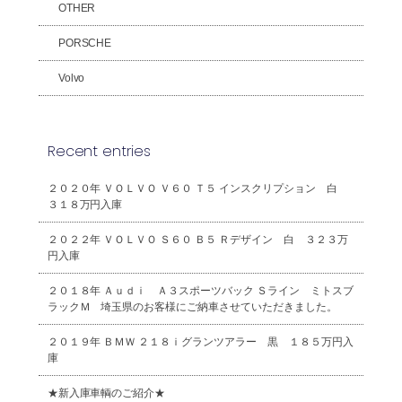
OTHER
PORSCHE
Volvo
Recent entries
２０２０年 ＶＯＬＶＯ Ｖ６０ Ｔ５ インスクリプション 白
３１８万円入庫
２０２２年 ＶＯＬＶＯ Ｓ６０ Ｂ５ Ｒデザイン 白 ３２３万
円入庫
２０１８年 Ａｕｄｉ Ａ３スポーツバック Ｓライン ミトスブ
ラックＭ 埼玉県のお客様にご納車させていただきました。
２０１９年 ＢＭＷ ２１８ｉグランツアラー 黒 １８５万円入
庫
★新入庫車輌のご紹介★