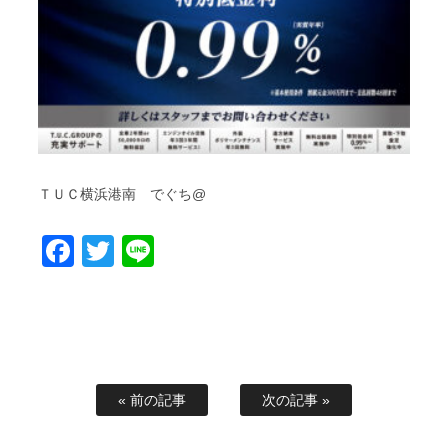
ＴＵＣ横浜港南 でぐち@
Facebook
Twitter
Line
« 前の記事
次の記事 »