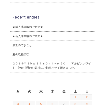
Recent entries
★新入庫車輌のご紹介★
★新入庫車輌のご紹介★
最近のできごと
夏の収穫祭③
２０１４年 ＢＭＷ Ｚ４ ｓＤｒｉｖｅ ２０ｉ アルピンホワイ
ト 神奈川県のお客様にご納車させて頂きました。
2026年8月
月
火
水
木
金
土
日
1
2
3
4
5
6
7
8
9