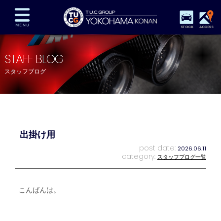
STOCK
ACCESS
在庫車両情報
保証&サービス
パーツリスト
STAFF BLOG
TUCとは？
店舗情報
アクセスマップ
スタッフブログ
全国納車
特別作業
注文販売
自動車保険
買取査定
スタッフ紹介
リクルート
お問い合わせ
会社概要
出掛け用
プライバシーポリシー
スタッフblog
納車blog
post date:
2026.06.11
category:
スタッフブログ一覧
こんばんは。