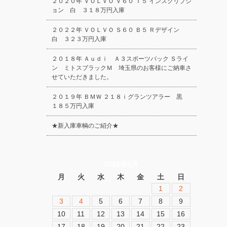
２０２０年 ＶＯＬＶＯ Ｖ６０ Ｔ５ インスクリプシ
ョン 白 ３１８万円入庫
２０２２年 ＶＯＬＶＯ Ｓ６０ Ｂ５ Ｒデザイン
白 ３２３万円入庫
２０１８年 Ａｕｄｉ Ａ３スポーツバック Ｓライ
ン ミトスブラックＭ 埼玉県のお客様にご納車さ
せていただきました。
２０１９年 ＢＭＷ ２１８ｉグランツアラー 黒
１８５万円入庫
★新入庫車輌のご紹介★
2026年8月
月
火
水
木
金
土
日
1
2
3
4
5
6
7
8
9
10
11
12
13
14
15
16
17
18
19
20
21
22
23