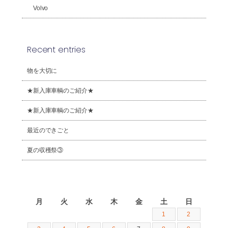
Volvo
Recent entries
物を大切に
★新入庫車輌のご紹介★
★新入庫車輌のご紹介★
最近のできごと
夏の収穫祭③
2026年8月
月
火
水
木
金
土
日
1
2