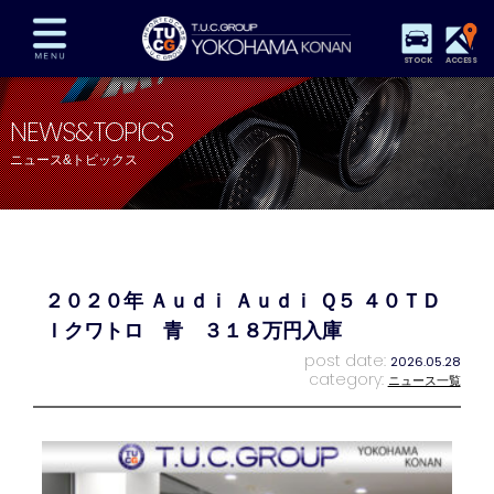
STOCK
ACCESS
在庫車両情報
保証&サービス
パーツリスト
NEWS&TOPICS
TUCとは？
店舗情報
アクセスマップ
ニュース&トピックス
全国納車
特別作業
注文販売
自動車保険
買取査定
スタッフ紹介
リクルート
お問い合わせ
会社概要
２０２０年 Ａｕｄｉ Ａｕｄｉ Ｑ５ ４０ＴＤ
プライバシーポリシー
スタッフblog
納車blog
Ｉクワトロ 青 ３１８万円入庫
post date:
2026.05.28
category:
ニュース一覧