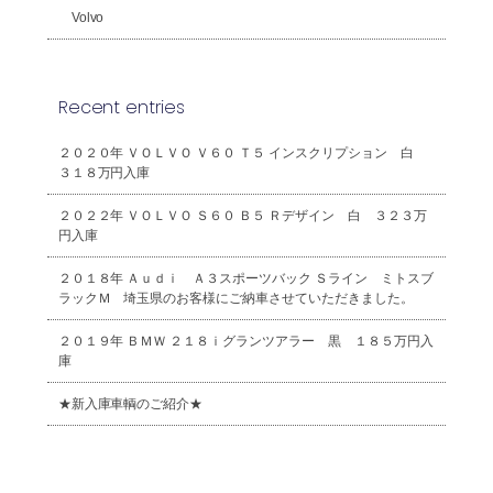
Volvo
Recent entries
２０２０年 ＶＯＬＶＯ Ｖ６０ Ｔ５ インスクリプション 白
３１８万円入庫
２０２２年 ＶＯＬＶＯ Ｓ６０ Ｂ５ Ｒデザイン 白 ３２３万
円入庫
２０１８年 Ａｕｄｉ Ａ３スポーツバック Ｓライン ミトスブ
ラックＭ 埼玉県のお客様にご納車させていただきました。
２０１９年 ＢＭＷ ２１８ｉグランツアラー 黒 １８５万円入
庫
★新入庫車輌のご紹介★
2026年8月