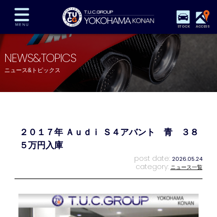
STOCK
ACCESS
在庫車両情報
保証&サービス
パーツリスト
NEWS&TOPICS
TUCとは？
店舗情報
アクセスマップ
ニュース&トピックス
全国納車
特別作業
注文販売
自動車保険
買取査定
スタッフ紹介
リクルート
お問い合わせ
会社概要
２０１７年 Ａｕｄｉ Ｓ４アバント 青 ３８
プライバシーポリシー
スタッフblog
納車blog
５万円入庫
post date:
2026.05.24
category:
ニュース一覧