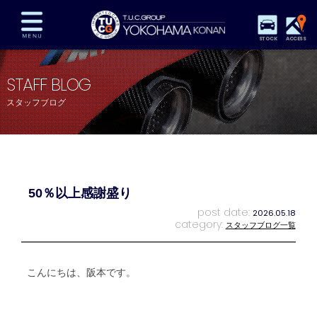
STOCK
ACCESS
在庫車両情報
保証&サービス
パーツリスト
STAFF BLOG
TUCとは？
店舗情報
アクセスマップ
スタッフブログ
全国納車
特別作業
注文販売
自動車保険
買取査定
スタッフ紹介
リクルート
お問い合わせ
会社概要
50％以上感謝盛り
プライバシーポリシー
スタッフblog
納車blog
post date:
2026.05.18
category:
スタッフブログ一覧
こんにちは、阪本です。