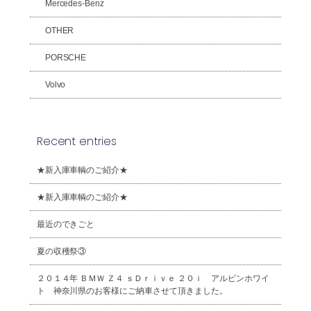
Mercedes-Benz
OTHER
PORSCHE
Volvo
Recent entries
★新入庫車輌のご紹介★
★新入庫車輌のご紹介★
最近のできごと
夏の収穫祭③
２０１４年 ＢＭＷ Ｚ４ ｓＤｒｉｖｅ ２０ｉ アルピンホワイ
ト 神奈川県のお客様にご納車させて頂きました。