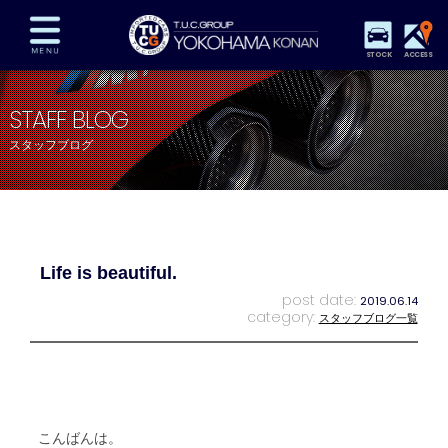
STOCK
ACCESS
在庫車両情報
保証&サービス
パーツリスト
STAFF BLOG
TUCとは？
店舗情報
アクセスマップ
スタッフブログ
全国納車
特別作業
注文販売
自動車保険
買取査定
スタッフ紹介
リクルート
お問い合わせ
会社概要
Life is beautiful.
プライバシーポリシー
スタッフblog
納車blog
post date:
2019.06.14
category:
スタッフブログ一覧
こんばんは。