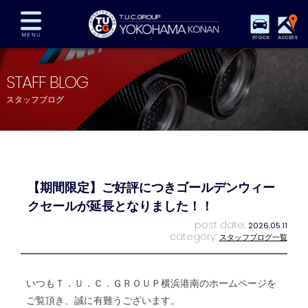
STOCK
ACCESS
在庫車両情報
保証&サービス
パーツリスト
STAFF BLOG
TUCとは？
店舗情報
アクセスマップ
スタッフブログ
全国納車
特別作業
注文販売
自動車保険
買取査定
スタッフ紹介
リクルート
お問い合わせ
会社概要
【期間限定】ご好評につきゴールデンウィー
プライバシーポリシー
スタッフblog
納車blog
クセールが延長となりました！！
post date:
2026.05.11
category:
スタッフブログ一覧
いつもＴ．Ｕ．Ｃ．ＧＲＯＵＰ横浜港南のホームページを
ご覧頂き、誠に有難うございます。