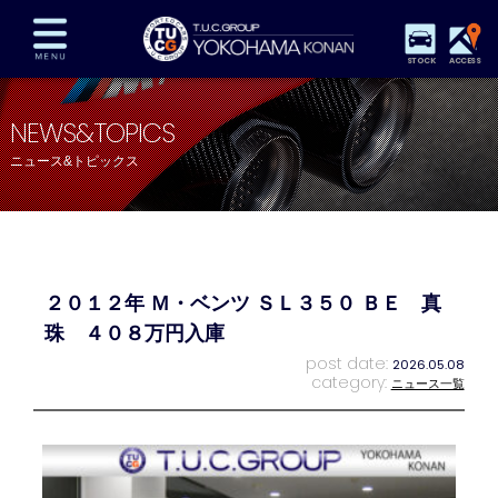
STOCK
ACCESS
在庫車両情報
保証&サービス
パーツリスト
NEWS&TOPICS
TUCとは？
店舗情報
アクセスマップ
ニュース&トピックス
全国納車
特別作業
注文販売
自動車保険
買取査定
スタッフ紹介
リクルート
お問い合わせ
会社概要
２０１２年 Ｍ・ベンツ ＳＬ３５０ ＢＥ 真
プライバシーポリシー
スタッフblog
納車blog
珠 ４０８万円入庫
post date:
2026.05.08
category:
ニュース一覧