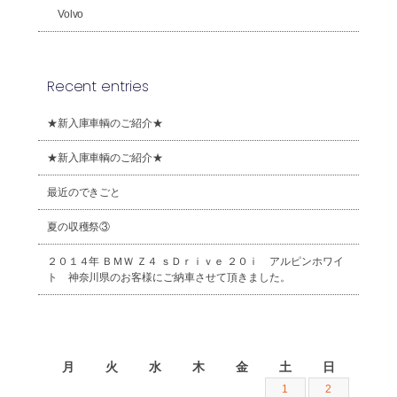
Volvo
Recent entries
★新入庫車輌のご紹介★
★新入庫車輌のご紹介★
最近のできごと
夏の収穫祭③
２０１４年 ＢＭＷ Ｚ４ ｓＤｒｉｖｅ ２０ｉ アルピンホワイ
ト 神奈川県のお客様にご納車させて頂きました。
2026年8月
月
火
水
木
金
土
日
1
2