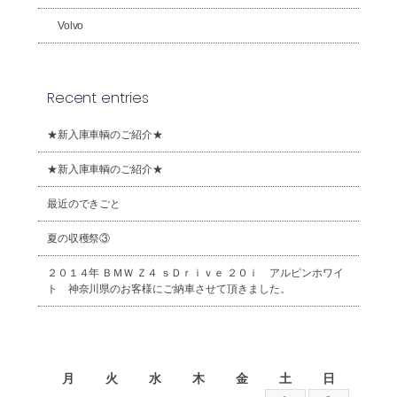
Volvo
Recent entries
★新入庫車輌のご紹介★
★新入庫車輌のご紹介★
最近のできごと
夏の収穫祭③
２０１４年 ＢＭＷ Ｚ４ ｓＤｒｉｖｅ ２０ｉ アルピンホワイ
ト 神奈川県のお客様にご納車させて頂きました。
2026年8月
月
火
水
木
金
土
日