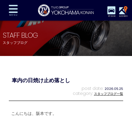
STOCK
ACCESS
在庫車両情報
保証&サービス
パーツリスト
STAFF BLOG
TUCとは？
店舗情報
アクセスマップ
スタッフブログ
全国納車
特別作業
注文販売
自動車保険
買取査定
スタッフ紹介
リクルート
お問い合わせ
会社概要
車内の日焼け止め落とし
プライバシーポリシー
スタッフblog
納車blog
post date:
2026.05.25
category:
スタッフブログ一覧
こんにちは、阪本です。