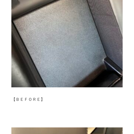
【ＢＥＦＯＲＥ】