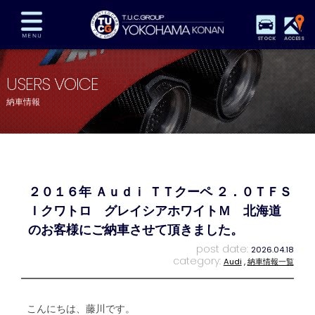
STOCK
ACCESS
在庫車両情報
保証&サービス
パーツリスト
USERS VOICE
TUCとは？
店舗情報
アクセスマップ
納車情報
全国納車
特別作業
注文販売
自動車保険
買取査定
スタッフ紹介
リクルート
お問い合わせ
会社概要
２０１６年 Ａｕｄｉ ＴＴクーペ ２．０ＴＦＳ
プライバシーポリシー
スタッフblog
納車blog
Ｉクワトロ グレイシアホワイトＭ 北海道
のお客様にご納車させて頂きました。
post date:
2026.04.18
category:
Audi
,
納車情報一覧
こんにちは、藤川です。