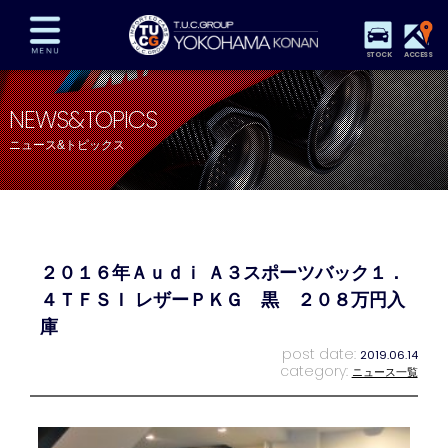
STOCK
ACCESS
在庫車両情報
保証&サービス
パーツリスト
NEWS&TOPICS
TUCとは？
店舗情報
アクセスマップ
ニュース&トピックス
全国納車
特別作業
注文販売
自動車保険
買取査定
スタッフ紹介
リクルート
お問い合わせ
会社概要
２０１６年Ａｕｄｉ Ａ３スポーツバック１．
プライバシーポリシー
スタッフblog
納車blog
４ＴＦＳＩ レザーＰＫＧ 黒 ２０８万円入
庫
post date:
2019.06.14
category:
ニュース一覧