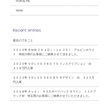
PORSCHE
Volvo
Recent entries
最近のできごと
２０１４年 ＢＭＷ Ｚ４ ｓＤｒｉｖｅ ２０ｉ アルピンホワイ
ト 神奈川県のお客様にご納車させて頂きました。
２０２０年 ＶＯＬＶＯ Ｖ６０ Ｔ５ インスクリプション 白
３１８万円入庫
２０２２年 ＶＯＬＶＯ Ｓ６０ Ｂ５ Ｒデザイン 白 ３２３万
円入庫
２０１８年 Ａｕｄｉ Ａ３スポーツバック Ｓライン ミトスブ
ラックＭ 埼玉県のお客様にご納車させていただきました。