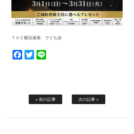
ＴＵＣ横浜港南 でぐち@
Facebook
Twitter
Line
« 前の記事
次の記事 »