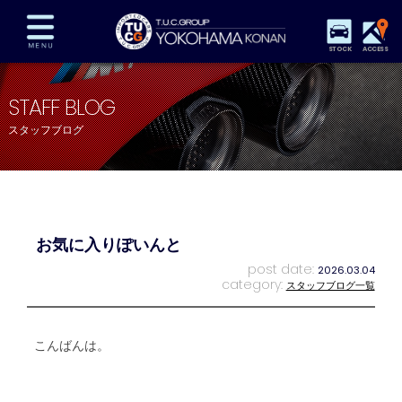
STOCK
ACCESS
在庫車両情報
保証&サービス
パーツリスト
STAFF BLOG
TUCとは？
店舗情報
アクセスマップ
スタッフブログ
全国納車
特別作業
注文販売
自動車保険
買取査定
スタッフ紹介
リクルート
お問い合わせ
会社概要
お気に入りぽいんと
プライバシーポリシー
スタッフblog
納車blog
post date:
2026.03.04
category:
スタッフブログ一覧
こんばんは。