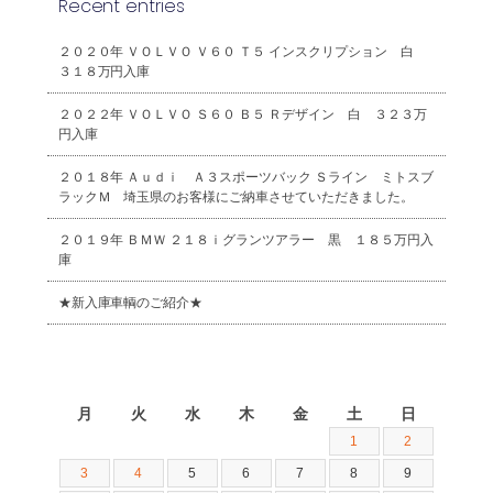
Recent entries
２０２０年 ＶＯＬＶＯ Ｖ６０ Ｔ５ インスクリプション 白
３１８万円入庫
２０２２年 ＶＯＬＶＯ Ｓ６０ Ｂ５ Ｒデザイン 白 ３２３万
円入庫
２０１８年 Ａｕｄｉ Ａ３スポーツバック Ｓライン ミトスブ
ラックＭ 埼玉県のお客様にご納車させていただきました。
２０１９年 ＢＭＷ ２１８ｉグランツアラー 黒 １８５万円入
庫
★新入庫車輌のご紹介★
2026年8月
月
火
水
木
金
土
日
1
2
3
4
5
6
7
8
9