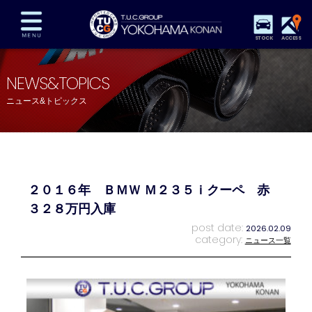
STOCK
ACCESS
在庫車両情報
保証&サービス
パーツリスト
NEWS&TOPICS
TUCとは？
店舗情報
アクセスマップ
ニュース&トピックス
全国納車
特別作業
注文販売
自動車保険
買取査定
スタッフ紹介
リクルート
お問い合わせ
会社概要
２０１６年 ＢＭＷ Ｍ２３５ｉクーペ 赤
プライバシーポリシー
スタッフblog
納車blog
３２８万円入庫
post date:
2026.02.09
category:
ニュース一覧