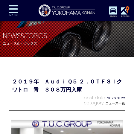
STOCK
ACCESS
在庫車両情報
保証&サービス
パーツリスト
NEWS&TOPICS
TUCとは？
店舗情報
アクセスマップ
ニュース&トピックス
全国納車
特別作業
注文販売
自動車保険
買取査定
スタッフ紹介
リクルート
お問い合わせ
会社概要
２０１９年 Ａｕｄｉ Ｑ５ ２．０ＴＦＳＩク
プライバシーポリシー
スタッフblog
納車blog
ワトロ 青 ３０８万円入庫
post date:
2026.01.22
category:
ニュース一覧