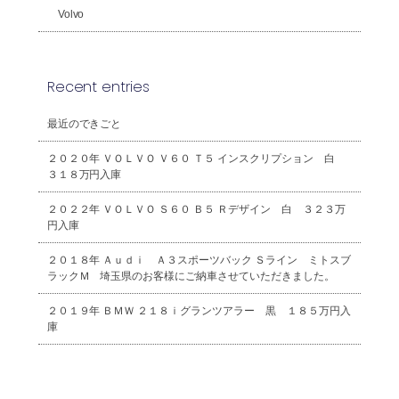
Volvo
Recent entries
最近のできごと
２０２０年 ＶＯＬＶＯ Ｖ６０ Ｔ５ インスクリプション 白
３１８万円入庫
２０２２年 ＶＯＬＶＯ Ｓ６０ Ｂ５ Ｒデザイン 白 ３２３万
円入庫
２０１８年 Ａｕｄｉ Ａ３スポーツバック Ｓライン ミトスブ
ラックＭ 埼玉県のお客様にご納車させていただきました。
２０１９年 ＢＭＷ ２１８ｉグランツアラー 黒 １８５万円入
庫
2026年8月