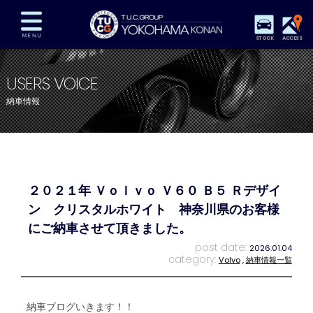
STOCK
ACCESS
在庫車両情報
保証&サービス
パーツリスト
USERS VOICE
TUCとは？
店舗情報
アクセスマップ
納車情報
全国納車
特別作業
注文販売
自動車保険
買取査定
スタッフ紹介
リクルート
お問い合わせ
会社概要
２０２１年 Ｖｏｌｖｏ Ｖ６０ Ｂ５ Ｒデザイ
プライバシーポリシー
スタッフblog
納車blog
ン クリスタルホワイト 神奈川県のお客様
にご納車させて頂きました。
post date:
2026.01.04
category:
Volvo
,
納車情報一覧
納車ブログいきます！！