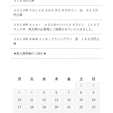
３１８万円入庫
２０２２年 ＶＯＬＶＯ Ｓ６０ Ｂ５ Ｒデザイン 白 ３２３万
円入庫
２０１８年 Ａｕｄｉ Ａ３スポーツバック Ｓライン ミトスブ
ラックＭ 埼玉県のお客様にご納車させていただきました。
２０１９年 ＢＭＷ ２１８ｉグランツアラー 黒 １８５万円入
庫
★新入庫車輌のご紹介★
2026年8月
月
火
水
木
金
土
日
1
2
3
4
5
6
7
8
9
10
11
12
13
14
15
16
17
18
19
20
21
22
23