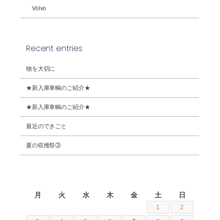
Volvo
Recent entries
物を大切に
★新入庫車輌のご紹介★
★新入庫車輌のご紹介★
最近のできごと
夏の収穫祭③
2026年8月
月
火
水
木
金
土
日
1
2