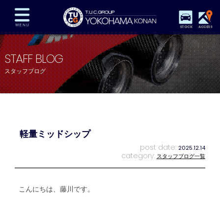
STOCK
ACCESS
在庫車両情報
保証&サービス
パーツリスト
STAFF BLOG
TUCとは？
店舗情報
アクセスマップ
スタッフブログ
全国納車
特別作業
注文販売
自動車保険
買取査定
スタッフ紹介
リクルート
お問い合わせ
会社概要
軽量ミッドシップ
プライバシーポリシー
スタッフblog
納車blog
post date:
2025.12.14
category:
スタッフブログ一覧
こんにちは、藤川です。